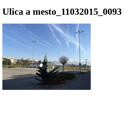
Preskočiť
Ulica a mesto_11032015_0093
na
obsah