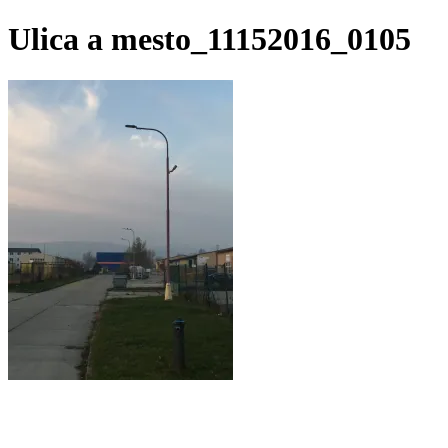
Preskočiť
Ulica a mesto_11152016_0105
na
obsah